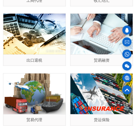
工商代理
收汇结汇
sales
100
出口退税
贸易融资
物
75
官
贸易代理
货运保险